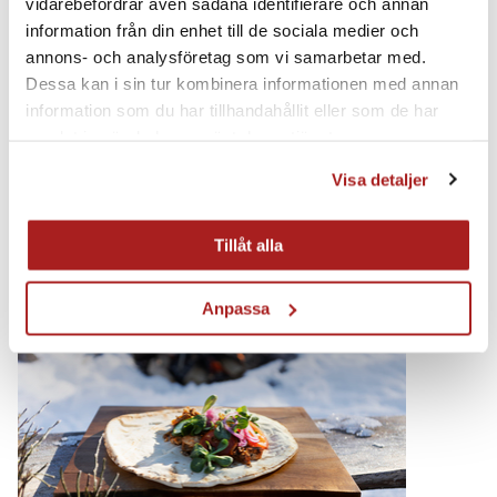
vidarebefordrar även sådana identifierare och annan
information från din enhet till de sociala medier och
annons- och analysföretag som vi samarbetar med.
Dessa kan i sin tur kombinera informationen med annan
information som du har tillhandahållit eller som de har
samlat in när du har använt deras tjänster.
Visa detaljer
Season the dish with a fajita spice mix.
Tillåt alla
Step 4
Anpassa