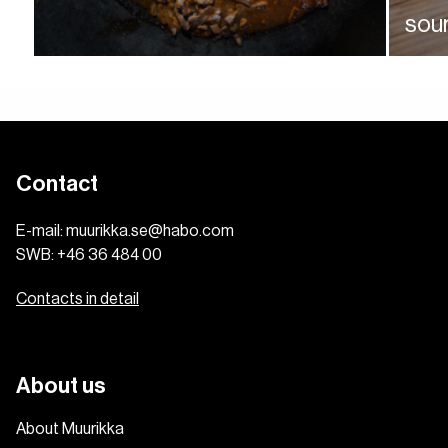
sou
Bon ap
Contact
E-mail:
muurikka.se@habo.com
SWB:
+46 36 484 00
Contacts in detail
About us
About Muurikka