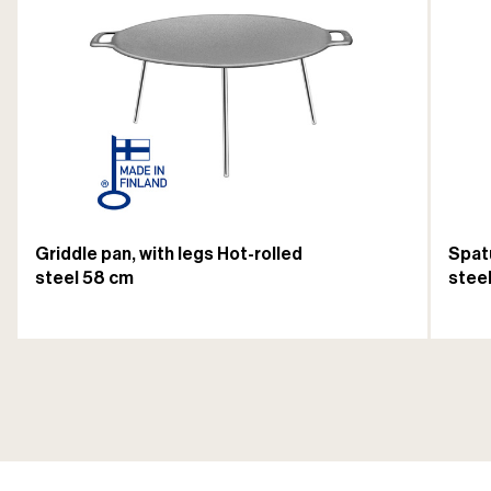
Griddle pan, with legs Hot-rolled
Spatu
steel 58 cm
stee