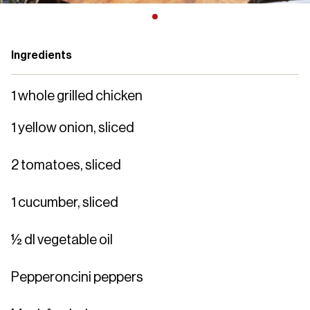
Ingredients
1 whole grilled chicken
1 yellow onion, sliced
2 tomatoes, sliced
1 cucumber, sliced
½ dl vegetable oil
Pepperoncini peppers