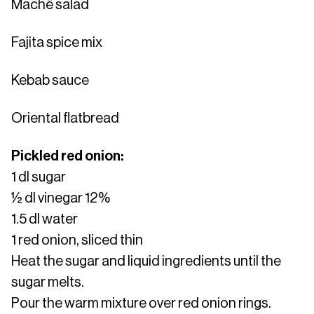
Machê salad
Fajita spice mix
Kebab sauce
Oriental flatbread
Pickled red onion:
1 dl sugar
½ dl vinegar 12%
1.5 dl water
1 red onion, sliced thin
Heat the sugar and liquid ingredients until the
sugar melts.
Pour the warm mixture over red onion rings.