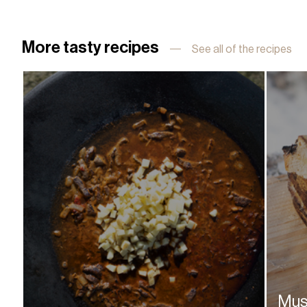
More tasty recipes
See all of the recipes
Mus