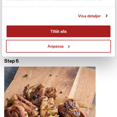
samlat in när du har använt deras tjänster.
Visa detaljer
Tillåt alla
Cover and let them cook for a
few minutes until golden brown.
Turn again if necessary.
Anpassa
Step 6