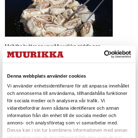
Melt the butter on your Muuurikka griddle pan,
turn down to low to prevent the buns
from burning. Add the buns, flipping
them after a few minutes.
Denna webbplats använder cookies
Vi använder enhetsidentifierare för att anpassa innehållet
Step 5
och annonserna till användarna, tillhandahålla funktioner
för sociala medier och analysera vår trafik. Vi
vidarebefordrar även sådana identifierare och annan
information från din enhet till de sociala medier och
annons- och analysföretag som vi samarbetar med.
Dessa kan i sin tur kombinera informationen med annan
information som du har tillhandahållit eller som de har