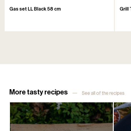
Gas set LL Black 58 cm
Grill
More tasty recipes
See all of the recipes