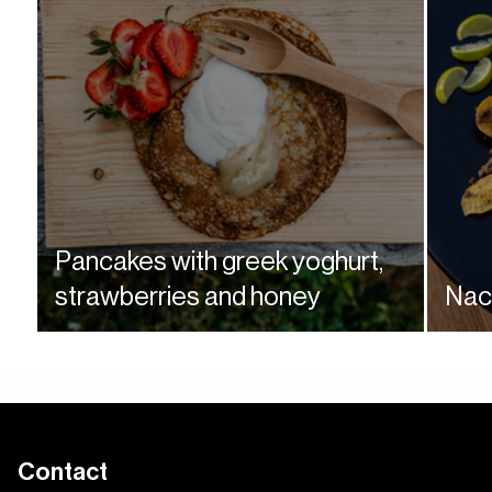
Pancakes with greek yoghurt,
strawberries and honey
Nach
Enjoy!
Enjoy!
Contact