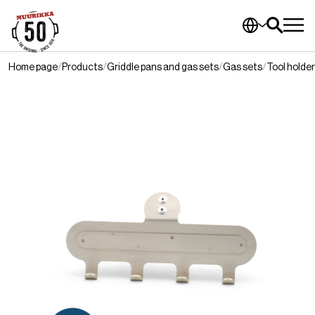
Home page
Products
Griddle pans and gas sets
Gas sets
Tool holder