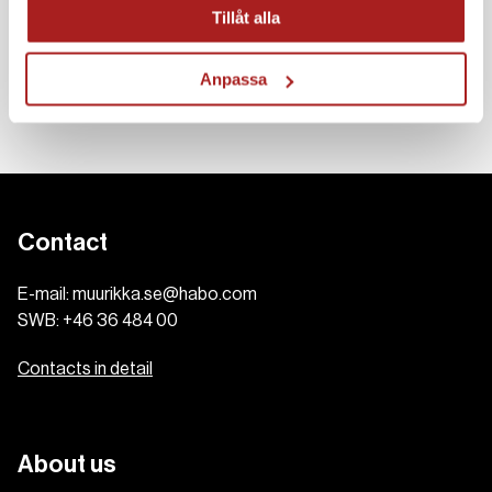
Tillåt alla
Anpassa
Gas burner with legs LL Black 48 cm
Contact
E-mail:
muurikka.se@habo.com
SWB:
+46 36 484 00
Contacts in detail
About us