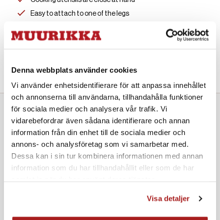
Cooking utensils are close at hand
Easy to attach to one of the legs
Find Store
Denna webbplats använder cookies
Vi använder enhetsidentifierare för att anpassa innehållet
och annonserna till användarna, tillhandahålla funktioner
för sociala medier och analysera vår trafik. Vi
vidarebefordrar även sådana identifierare och annan
Great additions
information från din enhet till de sociala medier och
annons- och analysföretag som vi samarbetar med.
Dessa kan i sin tur kombinera informationen med annan
information som du har tillhandahållit eller som de har
samlat in när du har använt deras tjänster.
Gas burner with legs LL Black 78 cm
Gas burner with legs LL Black 58 cm
Visa detaljer