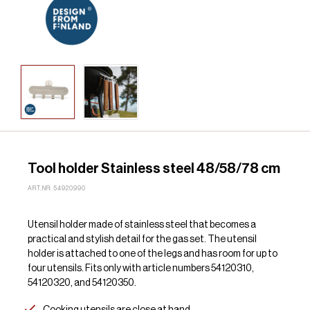
Tool holder Stainless steel 48/58/78 cm
ART.NR: 54920990
Utensil holder made of stainless steel that becomes a
practical and stylish detail for the gas set. The utensil
holder is attached to one of the legs and has room for up to
four utensils. Fits only with article numbers 54120310,
54120320, and 54120350.