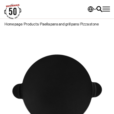
Home page
Products
Paella pans and grill pans
Pizza stone