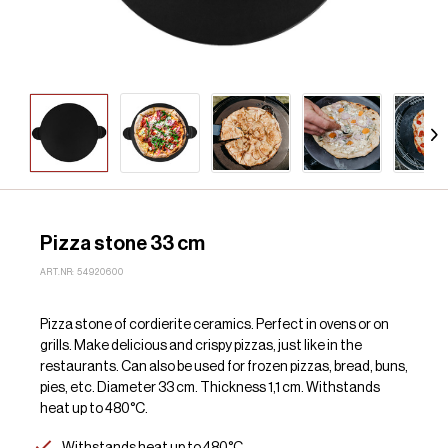
Pizza stone 33 cm
ART.NR: 54920600
Pizza stone of cordierite ceramics. Perfect in ovens or on
grills. Make delicious and crispy pizzas, just like in the
restaurants. Can also be used for frozen pizzas, bread, buns,
pies, etc. Diameter 33 cm. Thickness 1,1 cm. Withstands
heat up to 480°C.