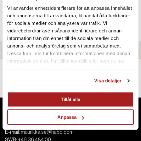
Vi använder enhetsidentifierare för att anpassa innehållet
Find Store
och annonserna till användarna, tillhandahålla funktioner
för sociala medier och analysera vår trafik. Vi
vidarebefordrar även sådana identifierare och annan
information från din enhet till de sociala medier och
annons- och analysföretag som vi samarbetar med.
Brochures and assembly instructions
Dessa kan i sin tur kombinera informationen med annan
information som du har tillhandahållit eller som de har
Here you can download assembly instructions and/or brochures for
samlat in när du har använt deras tjänster.
guidance, inspiration and information.
Visa detaljer
User Manual
Tillåt alla
Contact
Anpassa
E-mail:
muurikka.se@habo.com
SWB:
+46 36 484 00