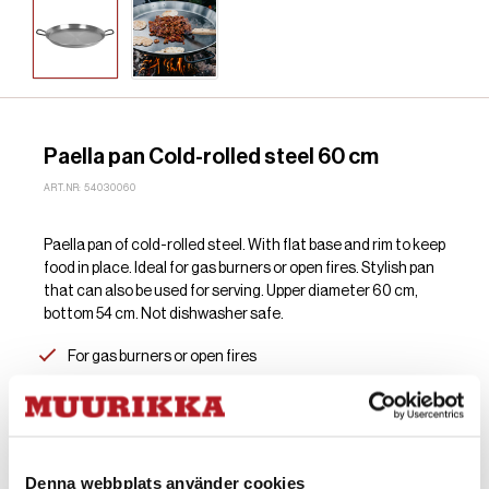
Paella pan Cold-rolled steel 60 cm
ART.NR: 54030060
Paella pan of cold-rolled steel. With flat base and rim to keep
food in place. Ideal for gas burners or open fires. Stylish pan
that can also be used for serving. Upper diameter 60 cm,
bottom 54 cm. Not dishwasher safe.
For gas burners or open fires
Paella pan Cold-rolled steel
60 cm
Denna webbplats använder cookies