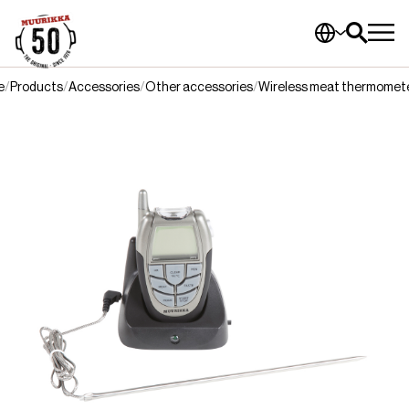
e
Products
Accessories
Other accessories
Wireless meat thermomet