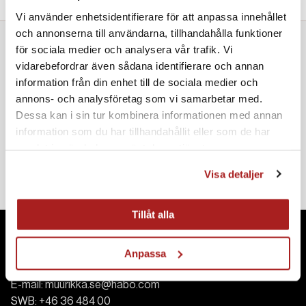
Vi använder enhetsidentifierare för att anpassa innehållet
och annonserna till användarna, tillhandahålla funktioner
för sociala medier och analysera vår trafik. Vi
Great additions
vidarebefordrar även sådana identifierare och annan
information från din enhet till de sociala medier och
annons- och analysföretag som vi samarbetar med.
Dessa kan i sin tur kombinera informationen med annan
information som du har tillhandahållit eller som de har
samlat in när du har använt deras tjänster.
Meat thermometer
Visa detaljer
Tillåt alla
Contact
Anpassa
E-mail:
muurikka.se@habo.com
SWB:
+46 36 484 00