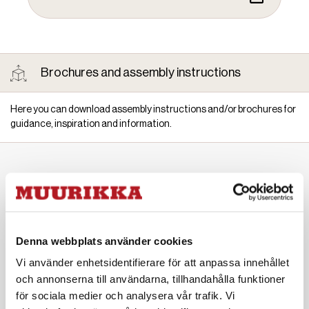
Brochures and assembly instructions
Here you can download assembly instructions and/or brochures for
guidance, inspiration and information.
Great additions
Denna webbplats använder cookies
Vi använder enhetsidentifierare för att anpassa innehållet
och annonserna till användarna, tillhandahålla funktioner
Backpack
för sociala medier och analysera vår trafik. Vi